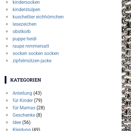
kindersocken
kinderstulpen
kuscheltier eichhörnchen
lesezeichen
obstkorb
puppe heidi
raupe nimmersatt
socken socken socken
zipfelmützen-jacke
KATEGORIEN
Anleitung
(43)
für Kinder
(79)
für Mamas
(28)
Geschenke
(8)
Idee
(56)
Kleidung
(49)