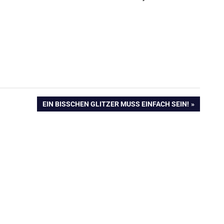
NÄCHSTER
EIN BISSCHEN GLITZER MUSS EINFACH SEIN!
BEITRAG: