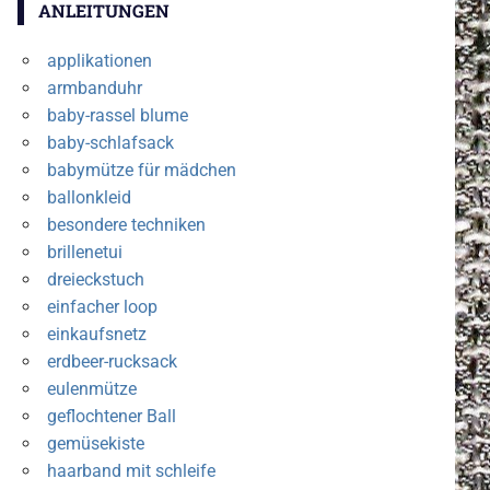
ANLEITUNGEN
applikationen
armbanduhr
baby-rassel blume
baby-schlafsack
babymütze für mädchen
ballonkleid
besondere techniken
brillenetui
dreieckstuch
einfacher loop
einkaufsnetz
erdbeer-rucksack
eulenmütze
geflochtener Ball
gemüsekiste
haarband mit schleife