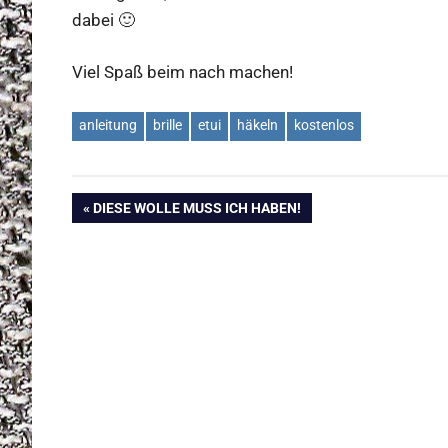
dabei 🙂
Viel Spaß beim nach machen!
anleitung
brille
etui
häkeln
kostenlos
Beitragsnavigation
VORHERIGER
DIESE WOLLE MUSS ICH HABEN!
BEITRAG: