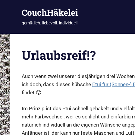
CouchHäkelei
gemütlich. liebevoll. individuell
Zum
Inhalt
Urlaubsreif!?
springen
Auch wenn zwei unserer diesjährigen drei Wochen 
ich doch, dass dieses hübsche
Etui für (Sonnen-) B
findet 🙂
Im Prinzip ist das Etui schnell gehäkelt und vielfäl
mehr Farbwechsel, wer es schlicht und einfarbig ma
natürlich individuell an die eigenen Wünsche an
Anfänger ist, der kann nur feste Maschen und Luf