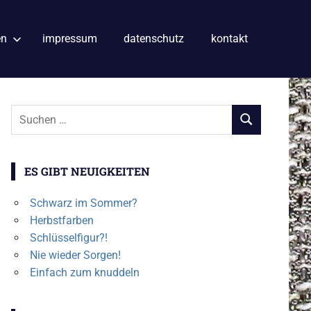
en
impressum
datenschutz
kontakt
Suchen
SUCHEN
nach:
ES GIBT NEUIGKEITEN
Schwarz im Sommer?
Herbstfarben
Schlüsselfigur?!
Nie wieder Sorgen!
Einfach zum knuddeln