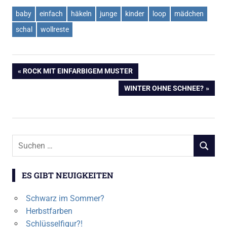
baby
einfach
häkeln
junge
kinder
loop
mädchen
schal
wollreste
Beitragsnavigation
VORHERIGER
ROCK MIT EINFARBIGEM MUSTER
BEITRAG:
NÄCHSTER
WINTER OHNE SCHNEE?
BEITRAG:
Suchen
SUCHEN
nach:
ES GIBT NEUIGKEITEN
Schwarz im Sommer?
Herbstfarben
Schlüsselfigur?!