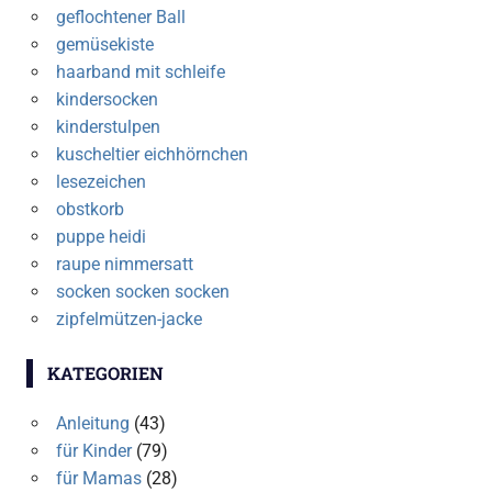
geflochtener Ball
gemüsekiste
haarband mit schleife
kindersocken
kinderstulpen
kuscheltier eichhörnchen
lesezeichen
obstkorb
puppe heidi
raupe nimmersatt
socken socken socken
zipfelmützen-jacke
KATEGORIEN
Anleitung
(43)
für Kinder
(79)
für Mamas
(28)