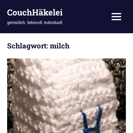
CouchHäkelei
MENÜ
gemütlich. liebevoll. individuell
Zum
Inhalt
Schlagwort:
milch
springen