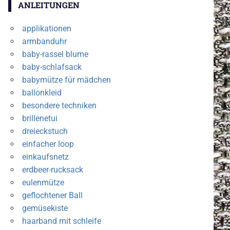
ANLEITUNGEN
applikationen
armbanduhr
baby-rassel blume
baby-schlafsack
babymütze für mädchen
ballonkleid
besondere techniken
brillenetui
dreieckstuch
einfacher loop
einkaufsnetz
erdbeer-rucksack
eulenmütze
geflochtener Ball
gemüsekiste
haarband mit schleife