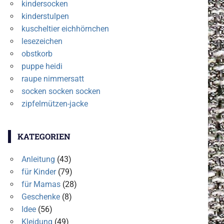
kindersocken
kinderstulpen
kuscheltier eichhörnchen
lesezeichen
obstkorb
puppe heidi
raupe nimmersatt
socken socken socken
zipfelmützen-jacke
KATEGORIEN
Anleitung
(43)
für Kinder
(79)
für Mamas
(28)
Geschenke
(8)
Idee
(56)
Kleidung
(49)