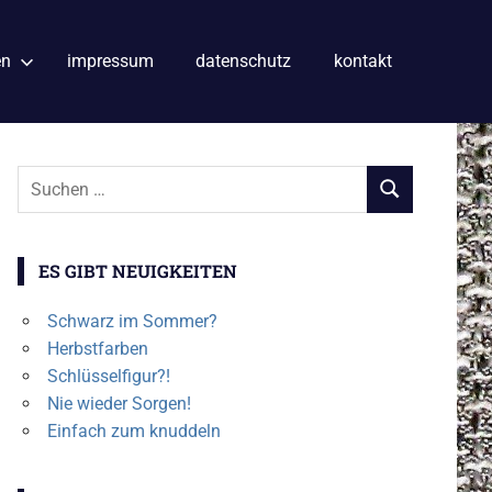
en
impressum
datenschutz
kontakt
Suchen
SUCHEN
nach:
ES GIBT NEUIGKEITEN
Schwarz im Sommer?
Herbstfarben
Schlüsselfigur?!
Nie wieder Sorgen!
Einfach zum knuddeln