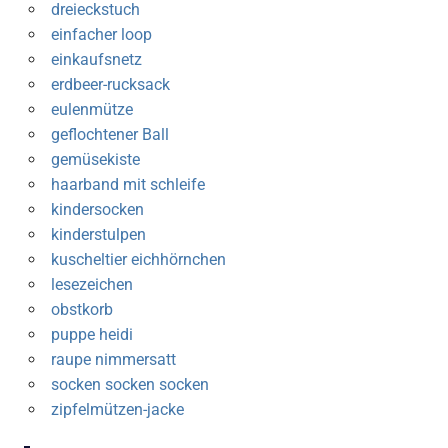
dreieckstuch
einfacher loop
einkaufsnetz
erdbeer-rucksack
eulenmütze
geflochtener Ball
gemüsekiste
haarband mit schleife
kindersocken
kinderstulpen
kuscheltier eichhörnchen
lesezeichen
obstkorb
puppe heidi
raupe nimmersatt
socken socken socken
zipfelmützen-jacke