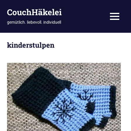
CouchHäkelei
MENÜ
gemütlich. liebevoll. individuell
Zum
Inhalt
kinderstulpen
springen