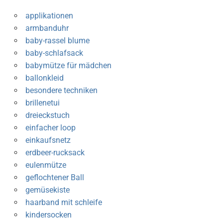
applikationen
armbanduhr
baby-rassel blume
baby-schlafsack
babymütze für mädchen
ballonkleid
besondere techniken
brillenetui
dreieckstuch
einfacher loop
einkaufsnetz
erdbeer-rucksack
eulenmütze
geflochtener Ball
gemüsekiste
haarband mit schleife
kindersocken