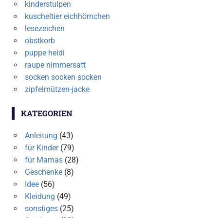
kinderstulpen
kuscheltier eichhörnchen
lesezeichen
obstkorb
puppe heidi
raupe nimmersatt
socken socken socken
zipfelmützen-jacke
KATEGORIEN
Anleitung
(43)
für Kinder
(79)
für Mamas
(28)
Geschenke
(8)
Idee
(56)
Kleidung
(49)
sonstiges
(25)