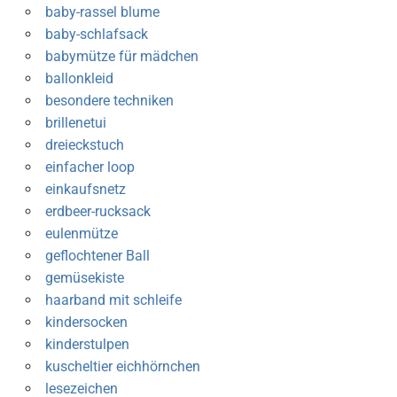
baby-rassel blume
baby-schlafsack
babymütze für mädchen
ballonkleid
besondere techniken
brillenetui
dreieckstuch
einfacher loop
einkaufsnetz
erdbeer-rucksack
eulenmütze
geflochtener Ball
gemüsekiste
haarband mit schleife
kindersocken
kinderstulpen
kuscheltier eichhörnchen
lesezeichen