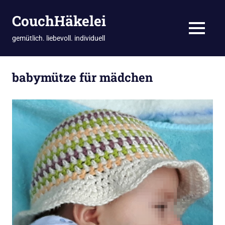
CouchHäkelei
MENÜ
gemütlich. liebevoll. individuell
Zum
Inhalt
babymütze für mädchen
springen