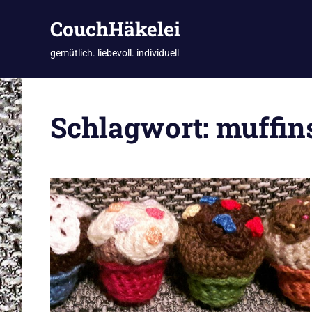
CouchHäkelei
gemütlich. liebevoll. individuell
Zum
Inhalt
Schlagwort:
muffin
springen