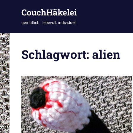
CouchHäkelei
gemütlich. liebevoll. individuell
Zum
Inhalt
Schlagwort:
alien
springen