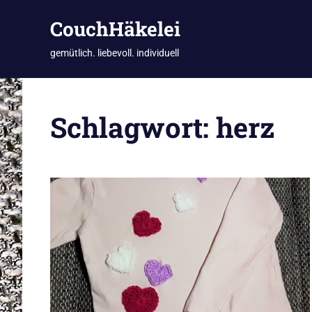
CouchHäkelei
gemütlich. liebevoll. individuell
Zum
Inhalt
Schlagwort:
herz
springen