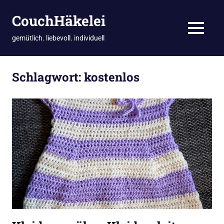
CouchHäkelei
MENÜ
gemütlich. liebevoll. individuell
Zum
Inhalt
Schlagwort:
kostenlos
springen