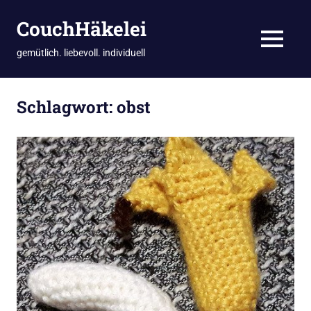
CouchHäkelei
MENÜ
gemütlich. liebevoll. individuell
Zum
Inhalt
Schlagwort:
obst
springen