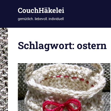
CouchHäkelei
gemütlich. liebevoll. individuell
Zum
Inhalt
Schlagwort:
ostern
springen