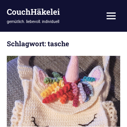
CouchHäkelei
MENÜ
gemütlich. liebevoll. individuell
Zum
Inhalt
Schlagwort:
tasche
springen