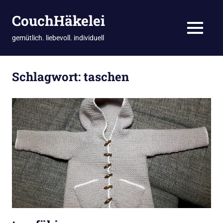
CouchHäkelei
MENÜ
gemütlich. liebevoll. individuell
Zum
Inhalt
Schlagwort:
taschen
springen