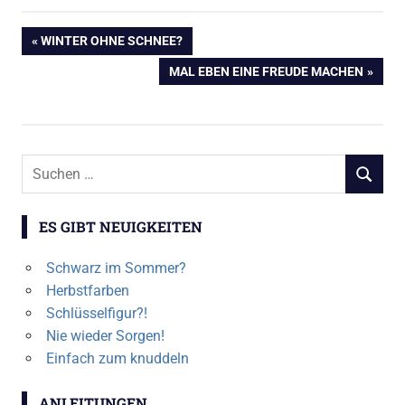
Beitragsnavigation
VORHERIGER
WINTER OHNE SCHNEE?
BEITRAG:
NÄCHSTER
MAL EBEN EINE FREUDE MACHEN
BEITRAG:
Suchen
SUCHEN
nach:
ES GIBT NEUIGKEITEN
Schwarz im Sommer?
Herbstfarben
Schlüsselfigur?!
Nie wieder Sorgen!
Einfach zum knuddeln
ANLEITUNGEN