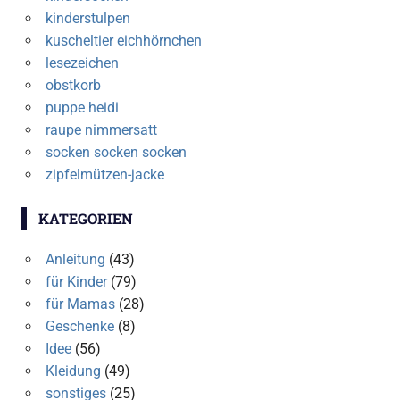
kinderstulpen
kuscheltier eichhörnchen
lesezeichen
obstkorb
puppe heidi
raupe nimmersatt
socken socken socken
zipfelmützen-jacke
KATEGORIEN
Anleitung
(43)
für Kinder
(79)
für Mamas
(28)
Geschenke
(8)
Idee
(56)
Kleidung
(49)
sonstiges
(25)