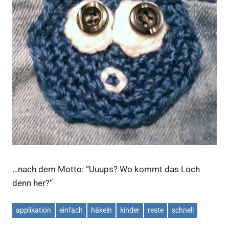
…nach dem Motto: “Uuups? Wo kommt das Loch
denn her?“
applikation
einfach
häkeln
kinder
reste
schnell