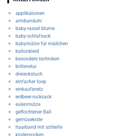
applikationen
armbanduhr
baby-rassel blume
baby-schlafsack
babymütze für mädchen
ballonkleid
besondere techniken
brillenetui
dreieckstuch
einfacher loop
einkaufsnetz
erdbeer-rucksack
eulenmütze
geflochtener Ball
gemüsekiste
haarband mit schleife
kindersocken