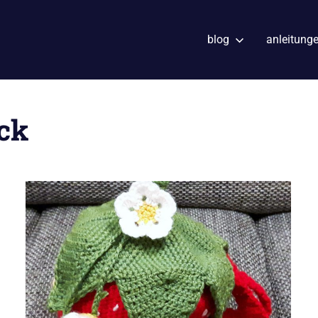
blog
anleitung
ck