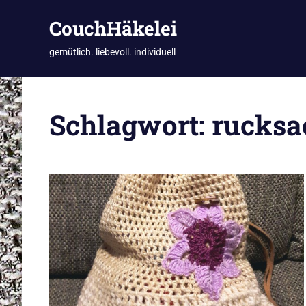
CouchHäkelei
gemütlich. liebevoll. individuell
Zum
Inhalt
Schlagwort:
rucksa
springen